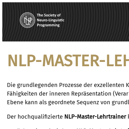
Zum
Inhalt
springen
NLP-
MASTER-
LE
Die grundlegenden Prozesse der exzellenten 
Fähigkeiten der inneren Repräsentation (Vera
Ebene kann als geordnete Sequenz von grundl
Der hochqualifizierte
NLP-Master-Lehrtrainer