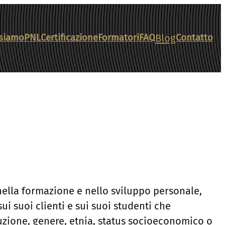
Blog
 siamo
PNL
Certificazione
Formatori
FAQ
Contatto
nella formazione e nello sviluppo personale,
ui suoi clienti e sui suoi studenti che
uzione, genere, etnia, status socioeconomico o