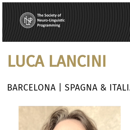
Vai
al
contenuto
LUCA LANCINI
BARCELONA | SPAGNA & ITALI